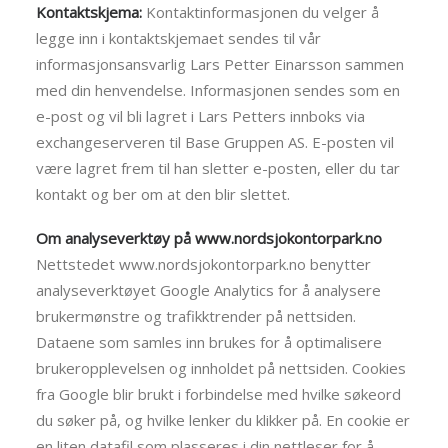
Kontaktskjema:
Kontaktinformasjonen du velger å
legge inn i kontaktskjemaet sendes til vår
informasjonsansvarlig Lars Petter Einarsson sammen
med din henvendelse. Informasjonen sendes som en
e-post og vil bli lagret i Lars Petters innboks via
exchangeserveren til Base Gruppen AS. E-posten vil
være lagret frem til han sletter e-posten, eller du tar
kontakt og ber om at den blir slettet.
Om analyseverktøy på www.nordsjokontorpark.no
Nettstedet www.nordsjokontorpark.no benytter
analyseverktøyet Google Analytics for å analysere
brukermønstre og trafikktrender på nettsiden.
Dataene som samles inn brukes for å optimalisere
brukeropplevelsen og innholdet på nettsiden. Cookies
fra Google blir brukt i forbindelse med hvilke søkeord
du søker på, og hvilke lenker du klikker på. En cookie er
en liten datafil som plasseres i din nettleser for å