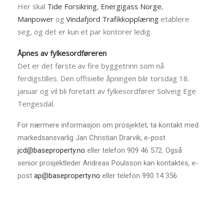
Her skal
Tide Forsikring
,
Energigass Norge
,
Manpower
og
Vindafjord Trafikkopplæring
etablere
seg, og det er kun et par kontorer ledig.
Åpnes av fylkesordføreren
Det er det første av fire byggetrinn som nå
ferdigstilles. Den offisielle åpningen blir torsdag 18.
januar og vil bli foretatt av fylkesordfører Solveig Ege
Tengesdal.
For nærmere informasjon om prosjektet, ta kontakt med
markedsansvarlig Jan Christian Drarvik, e-post
jcd@baseproperty.no
eller telefon 909 46 572. Også
senior prosjektleder Andreas Poulsson kan kontaktes, e-
post
ap@baseproperty.no
eller telefon 990 14 356.