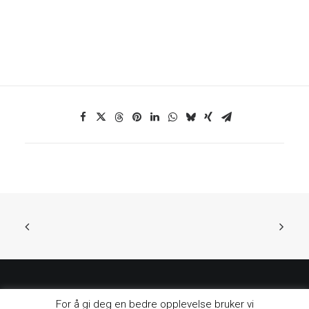
For å gi deg en bedre opplevelse bruker vi
© 2026 Nordsjø Kontorpark. All rights reserved