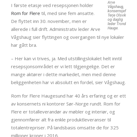
Arve
I første etasje ved resepsjonen holder
Vågshaug,
konsernsjef
Rom for Flere
til, med sine fem ansatte.
Terje Olsvik
og daglig
De flyttet inn 30. november, men er
leder Trond
allerede i full drift. Administrativ leder Arve
Hauge.
Vågshaug sier flyttingen og overgangen til nye lokaler
har gått bra.
– Her kan vi trives, ja. Med utstillingslokalet helt inntil
resepsjonsområdet er vi lett tilgjengelige. Det er
mange aktører i dette markedet, men med denne
beliggenheten har vi absolutt en fordel, sier Vågshaug.
Rom for Flere Haugesund har 40 års erfaring og er ett
av konsernets ni kontorer Sør-Norge rundt. Rom for
Flere er totalleverandør av møbler og interiør, og
gjennomfører alt fra enkle produktleveranser til
totalentrepriser. På landsbasis omsatte de for 325
millioner kroner i 2016.