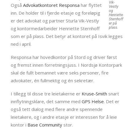
Vik-
Også
Advokatkontoret Responsa
har flyttet
Vestly
og
inn. De holder til i fjerde etasje og foreløpig
Henriette
Sternhoff
er det advokat og partner Sturla Vik-Vestly
er på
og kontormedarbeider Henriette Sternhoff
plass.
som er på plass. Det betyr at kontoret på Isvik legges
ned i april.
Responsa har hovedkontor på Stord og driver først
og fremst innen forretningsjuss. I Nordsjø Kontorpark
skal de fullt bemannet være seks personer, fire
advokater, én fullmektig og én sekretær.
I tillegg til disse tre leietakerne er
Kruse-Smith
snart
innflytningsklare, det samme med
GPS Helse
. Det er
også tett dialog med flere andre spennende
leietakere, og i andre etasje er interessen for å leie
kontor i
Base Community
stor.